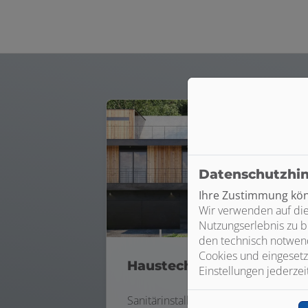
Datenschutzhi
Ihre Zustimmung könn
Wir verwenden auf die
Nutzungserlebnis zu b
den technisch notwend
Cookies und eingesetz
Haustechnik
Einstellungen jederzei
Sanitärinstallationen für langfristig