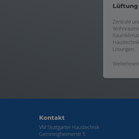
Lüftung
Zentrale un
Wohnraumlü
Raumklimati
Haustechnik
Lösungen.
Weiterlesen
Footer - Kontaktdaten und Öffnungszei
Kontakt
VM Stuttgarter Haustechnik
Gemmrigheimerstr 5