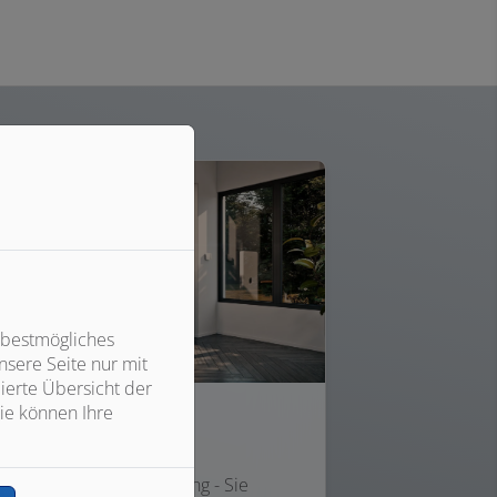
 bestmögliches
sere Seite nur mit
ierte Übersicht der
ie können Ihre
Heizung
Alles rund um die Heizung - Sie