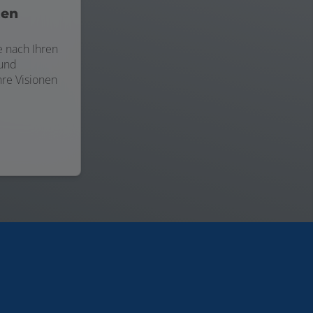
ten
e nach Ihren
und
re Visionen