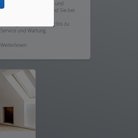
n
wollen umweltschonend und
effizient heizen? Dann sind Sie bei
uns richtig. Von der
Heizungsmodernisierung bis zu
Service und Wartung.
Weiterlesen