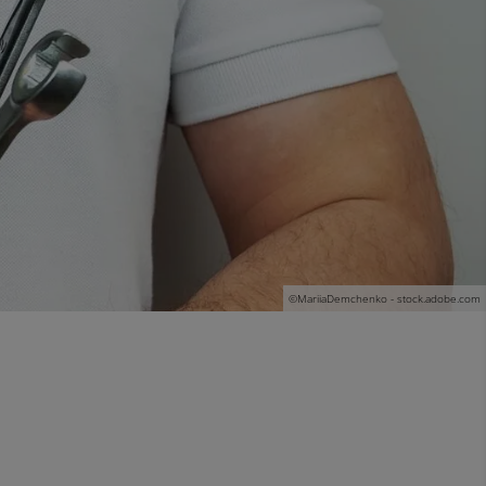
©MariiaDemchenko - stock.adobe.com