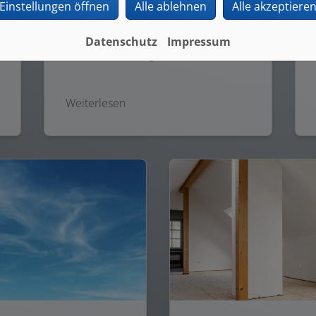
Einstellungen öffnen
Alle ablehnen
Alle akzeptiere
Modernisierung oder den Umbau
Ihres Bads? Profitieren Sie von
unserer umfassenden Kompetenz in
Datenschutz
Impressum
der Badsanierung.
Weiterlesen