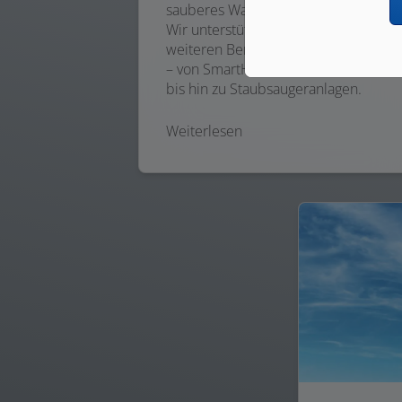
sauberes Wasser sind unsere Stärke.
Wir unterstützen Sie aber in vielen
weiteren Bereichen der Haustechnik
– von SmartHome über Photovoltaik
bis hin zu Staubsaugeranlagen.
Weiterlesen