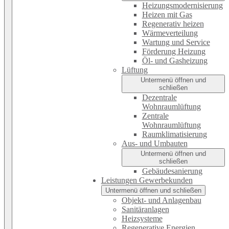
Heizungsmodernisierung
Heizen mit Gas
Regenerativ heizen
Wärmeverteilung
Wartung und Service
Förderung Heizung
Öl- und Gasheizung
Lüftung
Untermenü öffnen und
schließen
Dezentrale
Wohnraumlüftung
Zentrale
Wohnraumlüftung
Raumklimatisierung
Aus- und Umbauten
Untermenü öffnen und
schließen
Gebäudesanierung
Leistungen Gewerbekunden
Untermenü öffnen und schließen
Objekt- und Anlagenbau
Sanitäranlagen
Heizsysteme
Regenerative Energien