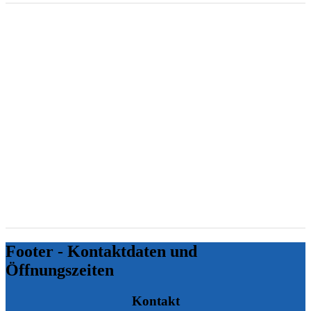
Gebäudesanierung mit VM Stuttgarter
Haustechnik heißt
Ein zuverlässiger Ansprechpartner, der Sie in allen Phasen
begleitet
Alles inklusive – von der ausführlichen Beratung im Vorfeld
bis zur kompletten fachgerechten Umsetzung
Ausführung, Koordination und Aufsicht aller
Sanierungsarbeiten in einer Hand – Heizung, Sanitär, Elektro,
Trockenbau, Boden, Wand, Türen, Fenster, Fassade, Dach …
Zügiger Ablauf ohne Reibungsverluste
Sie wollen, dass Ihre Immobilie die steigenden Anforderungen an
Wohnkomfort, Effizienz und Nachhaltigkeit erfüllt? VM Stuttgarter
Haustechnik ist Ihr Experte für Gebäudesanierung in Stuttgart.
Footer - Kontaktdaten und
Öffnungszeiten
Kontakt